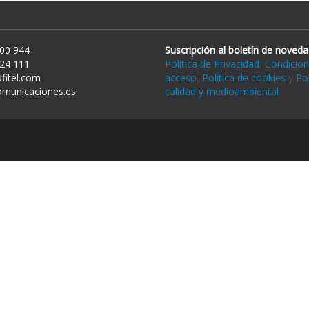
00 944
Suscripción al boletín de noved
24 111
Política de Privacidad
,
Condicion
fitel.com
acceso
,
Política de cookies
y
Pol
omunicaciones.es
calidad y medioambiental