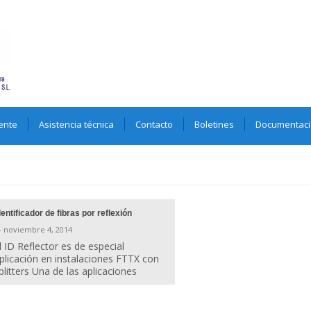
ente
Asistencia técnica
Contacto
Boletines
Documentac
dentificador de fibras por reflexión
 noviembre 4, 2014
l ID Reflector es de especial
plicación en instalaciones FTTX con
plitters Una de las aplicaciones