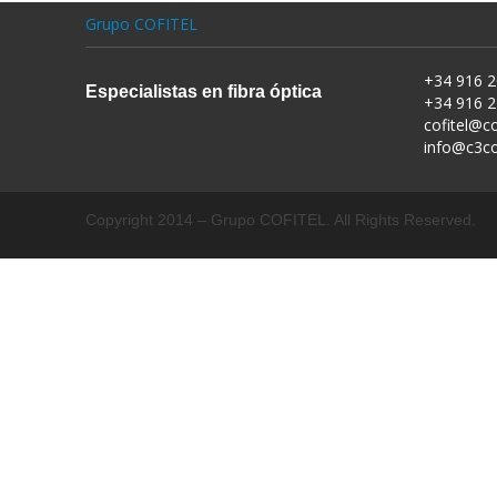
Grupo COFITEL
+34 916 2
Especialistas en fibra óptica
+34 916 2
cofitel@co
info@c3c
Copyright 2014 – Grupo COFITEL. All Rights Reserved.