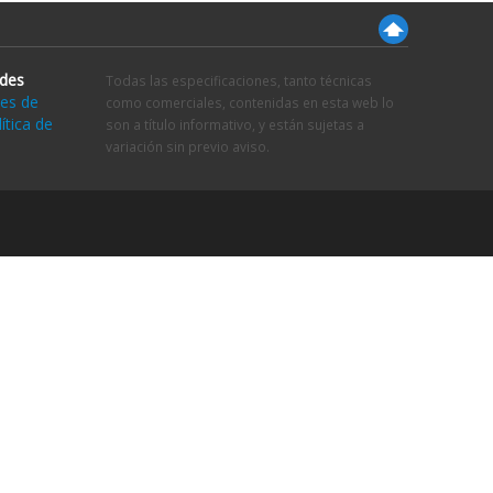
ades
Todas las especificaciones, tanto técnicas
es de
como comerciales, contenidas en esta web lo
ítica de
son a título informativo, y están sujetas a
variación sin previo aviso.