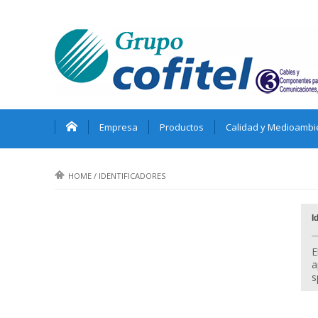
Empresa
Productos
Calidad y Medioambi
HOME
/
IDENTIFICADORES
I
—
E
a
s