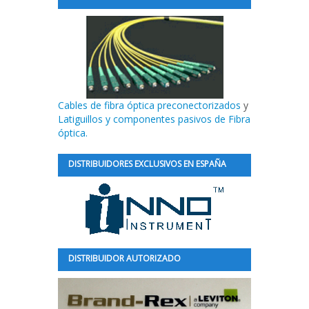
Cables de fibra óptica preconectorizados
y
Latiguillos y componentes pasivos de Fibra
óptica.
DISTRIBUIDORES EXCLUSIVOS EN ESPAÑA
DISTRIBUIDOR AUTORIZADO