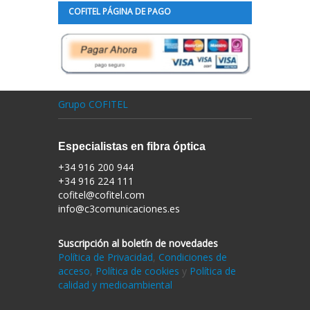
COFITEL PÁGINA DE PAGO
Grupo COFITEL
Especialistas en fibra óptica
+34 916 200 944
+34 916 224 111
cofitel@cofitel.com
info@c3comunicaciones.es
Suscripción al boletín de novedades
Política de Privacidad
,
Condiciones de
acceso
,
Política de cookies
y
Política de
calidad y medioambiental