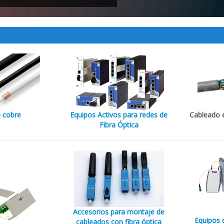
e cobre
Equipos Activos para redes de
Cableado 
Fibra Óptica
Accesorios para montaje de
Equipos 
cableados con fibra óptica