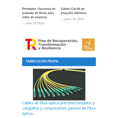
Protegido: Opciones de
Cables Cat 6A de
Protegido: A
acabado de fibras para
pequeño diámetro
cinta ToughS
redes de empresa
marcaje de s
— junio 26, 2026
— julio 13, 2026
— junio 24, 2
FABRICACIÓN PROPIA
Cables de fibra óptica preconectorizados
y
Latiguillos y componentes pasivos de Fibra
óptica.