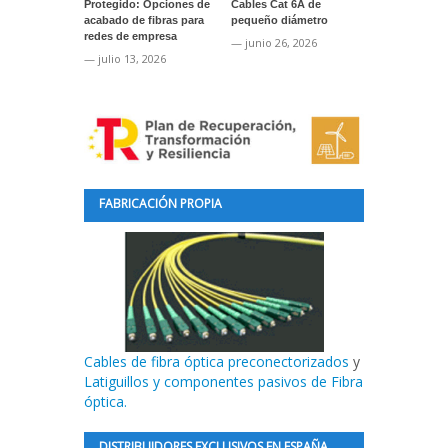
Protegido: Opciones de
Cables Cat 6A de
Protegido: A
acabado de fibras para
pequeño diámetro
cinta ToughS
redes de empresa
marcaje de s
— junio 26, 2026
— julio 13, 2026
— junio 24, 2
FABRICACIÓN PROPIA
Cables de fibra óptica preconectorizados
y
Latiguillos y componentes pasivos de Fibra
óptica.
DISTRIBUIDORES EXCLUSIVOS EN ESPAÑA