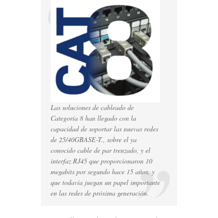
prácticas
para
Categoría
8
Las soluciones de cableado de
Categoría 8 han llegado con la
capacidad de soportar las nuevas redes
de 25/40GBASE-T., sobre el ya
conocido cable de par trenzado, y el
interfaz RJ45 que proporcionaron 10
megabits por segundo hace 15 años, y
que todavía juegan un papel importante
en las redes de próxima generación.