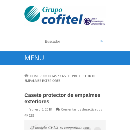
MENU
HOME
/
NOTICIAS
/
CASETE PROTECTOR DE
EMPALMES EXTERIORES
Casete protector de empalmes
exteriores
en
— febrero 5, 2018
Comentarios desactivados
Casete
225
protector
de
El modelo CPEX es compatible con