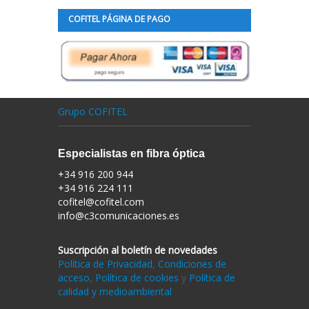
COFITEL PÁGINA DE PAGO
Grupo COFITEL
Especialistas en fibra óptica
+34 916 200 944
+34 916 224 111
cofitel@cofitel.com
info@c3comunicaciones.es
Suscripción al boletín de novedades
Política de Privacidad
,
Condiciones de
acceso
,
Política de cookies
y
Política de
calidad y medioambiental