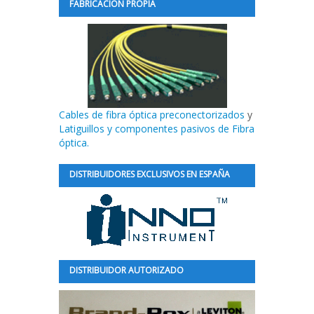
FABRICACIÓN PROPIA
Cables de fibra óptica preconectorizados
y
Latiguillos y componentes pasivos de Fibra
óptica.
DISTRIBUIDORES EXCLUSIVOS EN ESPAÑA
DISTRIBUIDOR AUTORIZADO