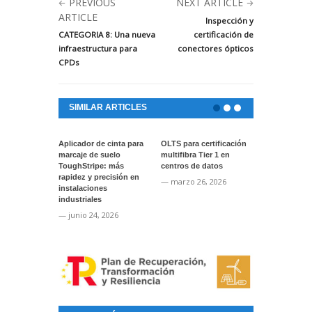
PREVIOUS
NEXT ARTICLE
ARTICLE
Inspección y
CATEGORIA 8: Una nueva
certificación de
infraestructura para
conectores ópticos
CPDs
SIMILAR ARTICLES
Aplicador de cinta para
OLTS para certificación
Actualización
marcaje de suelo
multifibra Tier 1 en
software par
ToughStripe: más
centros de datos
instrumentos
rapidez y precisión en
VIAVI
— marzo 26, 2026
instalaciones
— enero 22, 
industriales
— junio 24, 2026