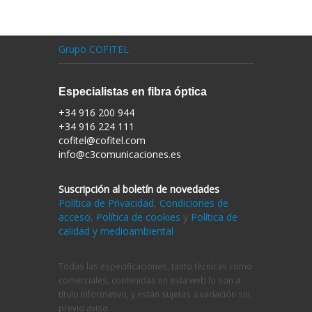
Grupo COFITEL
Especialistas en fibra óptica
+34 916 200 944
+34 916 224 111
cofitel@cofitel.com
info@c3comunicaciones.es
Suscripción al boletín de novedades
Política de Privacidad
,
Condiciones de
acceso
,
Política de cookies
y
Política de
calidad y medioambiental
Todas las especificaciones, tanto técnicas como
comerciales, contenidas en esta web lo son a
título informativo, y están sujetas a variación sin
previo aviso.