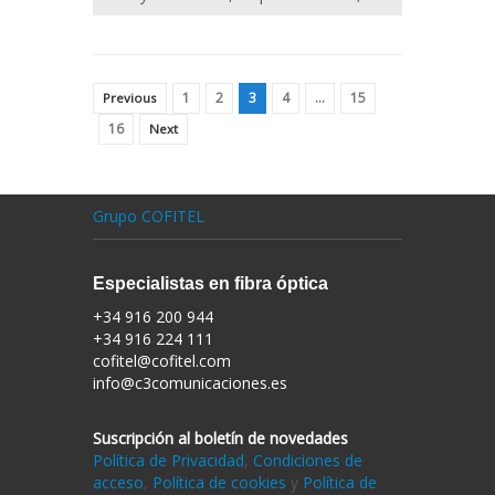
1
2
3
4
…
15
Previous
16
Next
Grupo COFITEL
Especialistas en fibra óptica
+34 916 200 944
+34 916 224 111
cofitel@cofitel.com
info@c3comunicaciones.es
Suscripción al boletín de novedades
Política de Privacidad
,
Condiciones de
acceso
,
Política de cookies
y
Política de