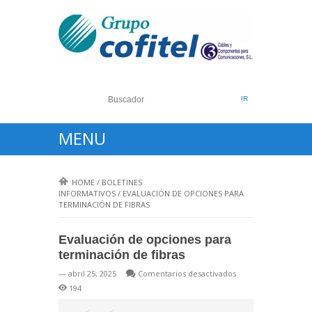
MENU
HOME
/
BOLETINES
INFORMATIVOS
/
EVALUACIÓN DE OPCIONES PARA
TERMINACIÓN DE FIBRAS
Evaluación de opciones para
terminación de fibras
en
— abril 25, 2025
Comentarios desactivados
Evaluación
194
de