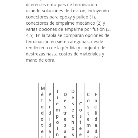
diferentes enfoques de terminación
usando soluciones de Leviton, incluyendo
conectores para epoxy y pulido (1),
conectores de empalme mecánico (2) y
varias opciones de empalme por fusión (3,
4 5). En la tabla se comparan opciones de
terminación en siete categorías, desde
rendimiento de la pérdida y conjunto de
destrezas hasta costos de materiales y
mano de obra.
M
T
D
é
P
D
C
F
i
e
t
é
e
o
a
e
s
C
o
r
s
s
ci
m
e
o
d
d
tr
t
li
p
c
s
o
i
e
e
d
o
h
t
t
d
z
m
a
I
o
e
e
a
a
a
d
n
s
e
r
I
R
t
m