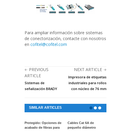
Para ampliar información sobre sistemas
de conectorización, contacte con nosotros
en
cofitel@cofitel.com
PREVIOUS
NEXT ARTICLE
ARTICLE
Impresora de etiquetas
Sistemas de
industriales para rollos
señalización BRADY
con núcleo de 76 mm
SIMILAR ARTICLES
Protegido: Opciones de
Cables Cat 6A de
Protegido: A
acabado de fibras para
pequeño diámetro
cinta ToughS