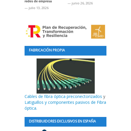
redes de empresa
marcaje de s
— junio 26, 2026
— julio 13, 2026
— junio 24, 2
FABRICACIÓN PROPIA
Cables de fibra óptica preconectorizados
y
Latiguillos y componentes pasivos de Fibra
óptica.
DISTRIBUIDORES EXCLUSIVOS EN ESPAÑA