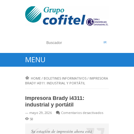
MENU
HOME
/
BOLETINES INFORMATIVOS
/
IMPRESORA
BRADY I4311: INDUSTRIAL Y PORTÁTIL
Impresora Brady i4311:
industrial y portátil
en
— mayo 29, 2026
Comentarios desactivados
Impresora
58
Brady
i4311:
Su estación de impresión ahora está