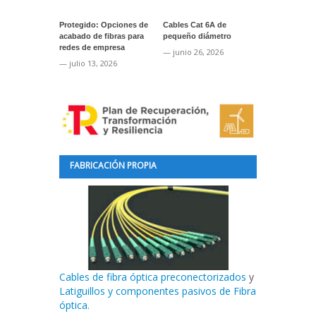
Protegido: Opciones de
Cables Cat 6A de
Protegido: A
acabado de fibras para
pequeño diámetro
cinta ToughS
redes de empresa
marcaje de s
— junio 26, 2026
— julio 13, 2026
— junio 24, 2
FABRICACIÓN PROPIA
Cables de fibra óptica preconectorizados
y
Latiguillos y componentes pasivos de Fibra
óptica.