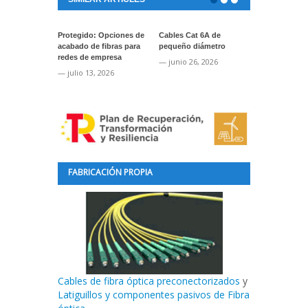
Protegido: Opciones de
Cables Cat 6A de
Protegido: A
acabado de fibras para
pequeño diámetro
cinta ToughS
redes de empresa
marcaje de s
— junio 26, 2026
— julio 13, 2026
— junio 24, 2
FABRICACIÓN PROPIA
Cables de fibra óptica preconectorizados
y
Latiguillos y componentes pasivos de Fibra