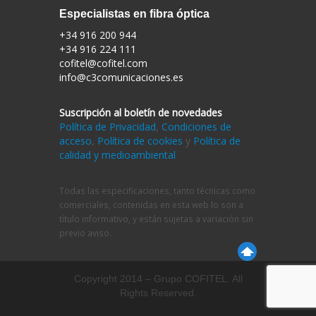
Especialistas en fibra óptica
+34 916 200 944
+34 916 224 111
cofitel@cofitel.com
info@c3comunicaciones.es
Suscripción al boletín de novedades
Política de Privacidad
,
Condiciones de
acceso
,
Política de cookies
y
Política de
calidad y medioambiental
Todas las especificaciones, tanto técnicas como
comerciales, contenidas en esta web lo son a
título informativo, y están sujetas a variación sin
previo aviso.
Copyright 2014 – Grupo COFITEL. All
Rights Reserved.