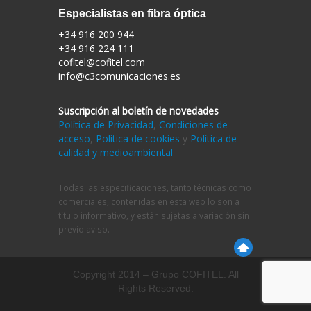
Especialistas en fibra óptica
+34 916 200 944
+34 916 224 111
cofitel@cofitel.com
info@c3comunicaciones.es
Suscripción al boletín de novedades
Política de Privacidad
,
Condiciones de
acceso
,
Política de cookies
y
Política de
calidad y medioambiental
Todas las especificaciones, tanto técnicas como
comerciales, contenidas en esta web lo son a
título informativo, y están sujetas a variación sin
previo aviso.
Copyright 2014 – Grupo COFITEL. All
Rights Reserved.