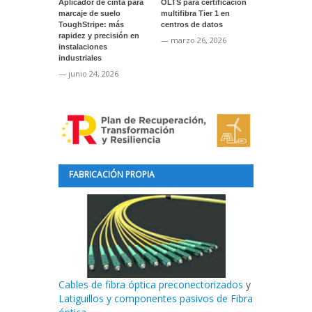
Aplicador de cinta para
OLTS para certificación
Actualización
marcaje de suelo
multifibra Tier 1 en
software par
ToughStripe: más
centros de datos
instrumentos
rapidez y precisión en
VIAVI
— marzo 26, 2026
instalaciones
— enero 22, 
industriales
— junio 24, 2026
FABRICACIÓN PROPIA
Cables de fibra óptica preconectorizados
y
Latiguillos y componentes pasivos de Fibra