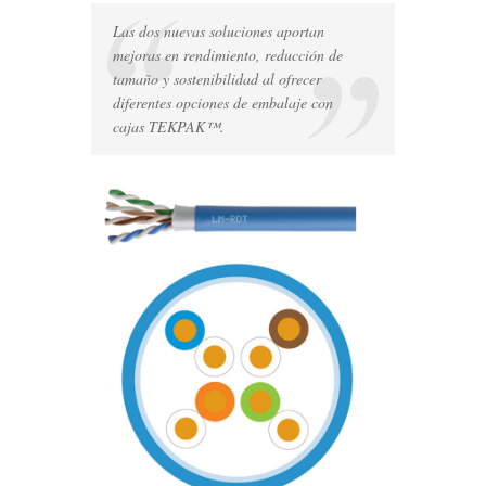
Sistemas
Las dos nuevas soluciones aportan
de
cobre
mejoras en rendimiento, reducción de
MILLENNIUM™
tamaño y sostenibilidad al ofrecer
con
diferentes opciones de embalaje con
cables
cajas TEKPAK™.
Cat
6A
RDT
de
diámetro
reducido