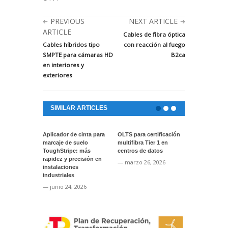
PREVIOUS
NEXT ARTICLE
ARTICLE
Cables de fibra óptica
Cables híbridos tipo
con reacción al fuego
SMPTE para cámaras HD
B2ca
en interiores y
exteriores
SIMILAR ARTICLES
Aplicador de cinta para
OLTS para certificación
Actualización
marcaje de suelo
multifibra Tier 1 en
software par
ToughStripe: más
centros de datos
instrumentos
rapidez y precisión en
VIAVI
— marzo 26, 2026
instalaciones
— enero 22, 
industriales
— junio 24, 2026