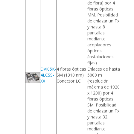
de fibra) por 4
fibras ópticas
MM. Posibilidad
de enlazar un Tx
y hasta 8
pantallas
mediante
acopladores
ópticos
(instalaciones
fijas)
DVI05K-
4 fibras ópticas
Enlaces de hasta
4LCSS-
SM (1310 nm).
5000 m
XX
Conector LC
(resolución
máxima de 1920
x 1200) por 4
fibras ópticas
SM. Posibilidad
de enlazar un Tx
y hasta 32
pantallas
mediante