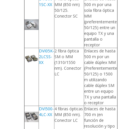
1SC-XX
MM (850 nm)
500 m por una
50/125.
sola fibra óptica
Conector SC
MM
(preferentemente
50/125) entre un
equipo TX y una
pantalla o
receptor
DVI05K-
2 fibra óptica
Enlaces de hasta
2LCSS-
SM o MM
500 m por un
XX
(1310/1550
cable dúplex MM
nm). Conector
(Preferentemente
LC
50/125) o 1500
m utilizando
cable dúplex SM
entre un equipo
TX y una pantalla
o receptor
DVI500-
4 fibras ópticas
Enlaces de hasta
4LC-XX
MM (850 nm).
700 m (en
Conector LC
función de
resolución y tipo