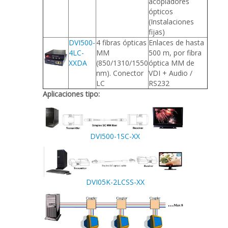
acopladores
ópticos
(Instalaciones
fijas)
DVI500-
4 fibras ópticas
Enlaces de hasta
4LC-
MM
500 m, por fibra
XXDA
(850/1310/1550
óptica MM de
nm). Conector
VDI + Audio /
LC
RS232
Aplicaciones tipo:
DVI500-1SC-XX
DVI05K-2LCSS-XX