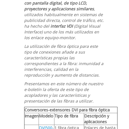
de
con pantalla digital, de tipo LCD,
vídeo
proyectores y aplicaciones similares
,
digital
utilizados habitualmente en sistemas de
(VDI)
publicidad directa, control de tráfico, etc.
sobre
ha hecho del
interfaz VDI
(Digital Visual
fibra
Interface) uno de los más utilizados en
óptica
los enlace equipo-monitor.
La utilización de fibra óptica para este
tipo de conexiones añade a sus
características propias las
correspondientes a la fibra: inmunidad a
interferencias, calidad en la
reproducción y aumento de distancias.
Presentamos en este número de nuestro
e-boletín la oferta de este tipo de
acopladores y las características y
presentación de las fibras a utilizar.
Conversores-extensores DVI para fibra óptica
Imagen
Modelo
Tipo de fibra
Descripción y
aplicaciones
DVI500-
1 fibra óptica
Enlaces de hasta