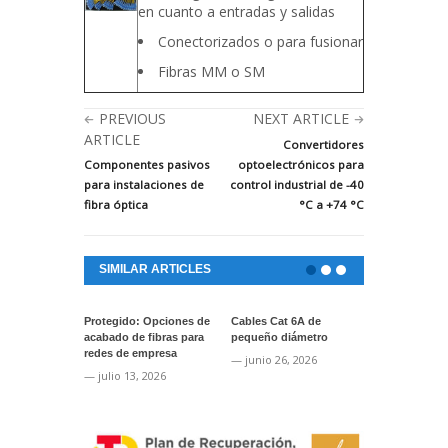
en cuanto a entradas y salidas
Conectorizados o para fusionar
Fibras MM o SM
PREVIOUS
NEXT ARTICLE
ARTICLE
Convertidores
Componentes pasivos
optoelectrónicos para
para instalaciones de
control industrial de -40
fibra óptica
°C a +74 °C
SIMILAR ARTICLES
Protegido: Opciones de
Cables Cat 6A de
Protegido: A
acabado de fibras para
pequeño diámetro
cinta ToughS
redes de empresa
marcaje de s
— junio 26, 2026
— julio 13, 2026
— junio 24, 2