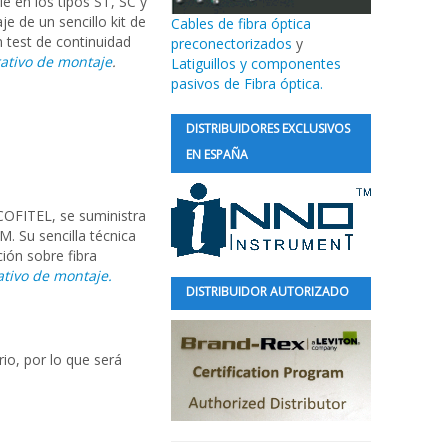
e en los tipos ST, SC y
e de un sencillo kit de
Cables de fibra óptica
n test de continuidad
preconectorizados
y
rativo de montaje
.
Latiguillos y componentes
pasivos de Fibra óptica.
DISTRIBUIDORES EXCLUSIVOS
EN ESPAÑA
OFITEL, se suministra
M. Su sencilla técnica
ión sobre fibra
ativo de montaje.
DISTRIBUIDOR AUTORIZADO
io, por lo que será