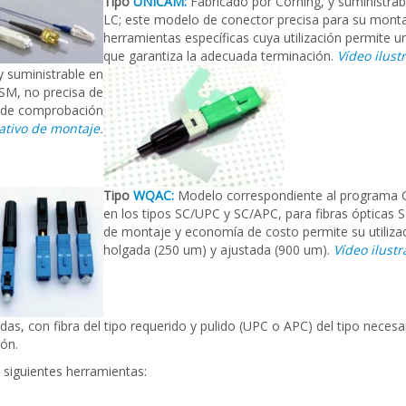
Tipo
UNICAM
:
Fabricado por Corning, y suministrabl
LC; este modelo de conector precisa para su montaj
herramientas específicas cuya utilización permite u
que garantiza la adecuada terminación.
Vídeo ilust
y suministrable en
 SM, no precisa de
l de comprobación
rativo de montaje
.
Tipo
WQAC:
Modelo correspondiente al programa C
en los tipos SC/UPC y SC/APC, para fibras ópticas S
de montaje y economía de costo permite su utilizac
holgada (250 um) y ajustada (900 um).
Vídeo ilustr
s, con fibra del tipo requerido y pulido (UPC o APC) del tipo necesar
ón.
s siguientes herramientas: