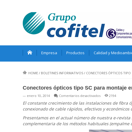
Empresa
Productos
Calidad y Medioambi
HOME
/
BOLETINES INFORMATIVOS
/
CONECTORES ÓPTICOS TIPO 
Conectores ópticos tipo SC para montaje 
en
— enero 10, 2014
Comentarios desactivados
2194
Conectores
El constante crecimiento de las instalaciones de fibra 
ópticos
conexionado de cable rápidos, efectivos y económicos q
tipo
Presentamos en el actual número de nuestra e-revista 
SC
complementaria de los métodos habituales (empalme de P
para
montaje