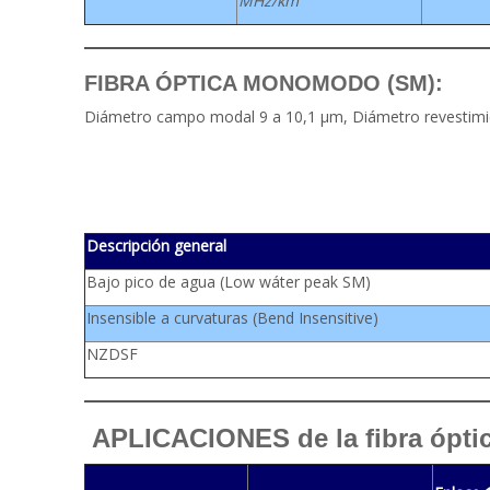
MHz/km
FIBRA ÓPTICA MONOMODO (SM):
Diámetro campo modal 9 a 10,1 µm, Diámetro revestimi
Descripción general
Bajo pico de agua (Low wáter peak SM)
Insensible a curvaturas (Bend Insensitive)
NZDSF
APLICACIONES de la fibra ópti