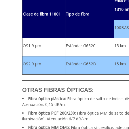
Enlace 
1310 n
Clase de fibra 11801
Tipo de fibra
100BAS
OS1 9 µm
Estándar G652C
15 km
OS2 9 µm
Estándar G652D
15 km
OTRAS FIBRAS ÓPTICAS:
Fibra óptica plástica:
Fibra óptica de salto de índice,
Atenuación: 0,15 dB/m.
Fibra óptica PCF 200/230:
Fibra óptica MM de salto de
iluminación)
.
Atenuación 6/7 dB/km.
Fibra óptica MM OM5:
Fibra óptica sílice/sílice, a