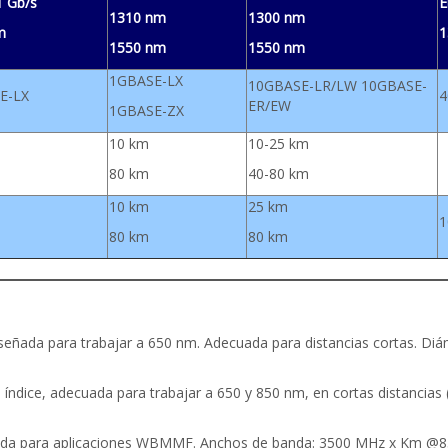
1 Gb/s
E
1310 nm
1300 nm
m
1
1550 nm
1550 nm
1GBASE-LX
10GBASE-LR/LW 10GBASE-
E-LX
4
ER/EW
1GBASE-ZX
10 km
10-25 km
80 km
40-80 km
10 km
25 km
1
80 km
80 km
 diseñada para trabajar a 650 nm. Adecuada para distancias cortas. Di
 índice, adecuada para trabajar a 650 y 850 nm, en cortas distancias
decuada para aplicaciones WBMMF. Anchos de banda: 3500 MHz x Km 