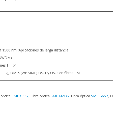
 1500 nm (Aplicaciones de larga distancia)
s DWDM)
ones FTTx)
00G), OM-5 (WBMMF) OS-1 y OS-2 en fibras SM
a óptica
SMF G652
, Fibra óptica
SMF NZDS
, Fibra óptica
SMF G657
, F