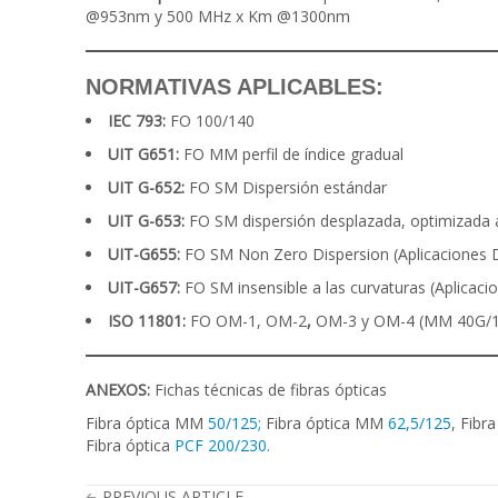
@953nm y 500 MHz x Km @1300nm
NORMATIVAS APLICABLES:
IEC 793:
FO 100/140
UIT G651:
FO MM perfil de índice gradual
UIT G-652:
FO SM Dispersión estándar
UIT G-653:
FO SM dispersión desplazada, optimizada a
UIT-G655:
FO SM Non Zero Dispersion (Aplicacione
UIT-G657:
FO SM insensible a las curvaturas (Aplicaci
ISO 11801:
FO OM-1, OM-2
,
OM-3 y OM-4 (MM 40G/1
ANEXOS:
Fichas técnicas de fibras ópticas
Fibra óptica MM
50/125;
Fibra óptica MM
62,5/125
, Fibr
Fibra óptica
PCF 200/230.
PREVIOUS ARTICLE