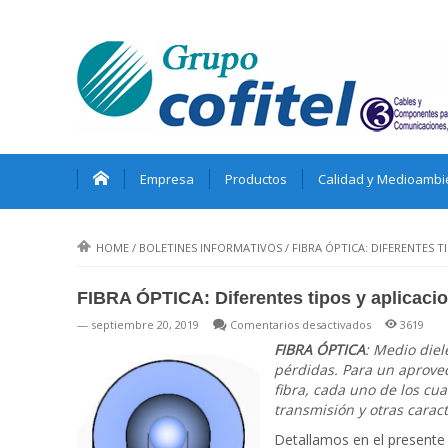
Empresa
Productos
Calidad y Medioambi
HOME
/
BOLETINES INFORMATIVOS
/
FIBRA ÓPTICA: DIFERENTES T
FIBRA ÓPTICA: Diferentes tipos y aplicaci
en
— septiembre 20, 2019
Comentarios desactivados
3619
FIBRA
FIBRA ÓPTICA
: Medio diel
ÓPTICA:
pérdidas. Para un aprovec
Diferentes
fibra, cada uno de los cu
tipos
transmisión y otras caract
y
Detallamos en el presente
aplicaciones