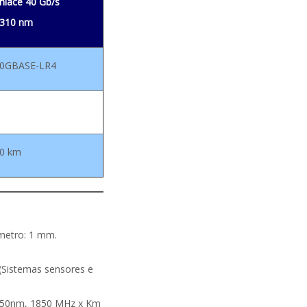
nlace 40 Gb/s
310 nm
0GBASE-LR4
0 km
ámetro: 1 mm.
 (Sistemas sensores e
@850nm, 1850 MHz x Km