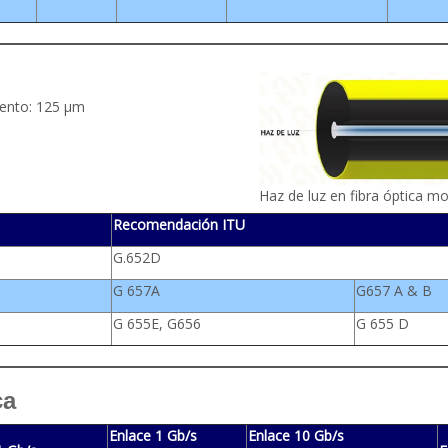
ento: 125 µm
Haz de luz en fibra óptica
Recomendación ITU
G.652D
G 657A
G657 A & B
G 655E, G656
G 655 D
ca
Enlace 1 Gb/s
Enlace 10 Gb/s