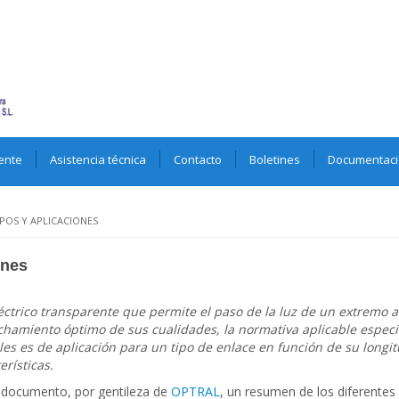
ente
Asistencia técnica
Contacto
Boletines
Documentac
IPOS Y APLICACIONES
ones
éctrico transparente que permite el paso de la luz de un extremo 
hamiento óptimo de sus cualidades, la normativa aplicable especif
ales es de aplicación para un tipo de enlace en función de su longi
erísticas.
 documento, por gentileza de
OPTRAL
, un resumen de los diferentes