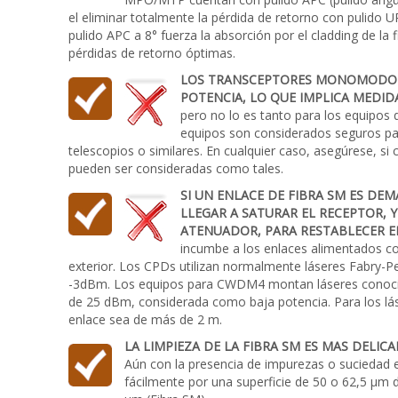
el eliminar totalmente la pérdida de retorno con pulido UP
pulido APC a 8° fuerza la absorción por el cladding de la 
pérdidas de retorno óptimas.
LOS TRANSCEPTORES MONOMODO U
POTENCIA, LO QUE IMPLICA MEDID
pero no lo es tanto para los equipos
equipos son considerados seguros par
telescopios o similares. En cualquier caso, asegúrese, si 
pueden ser consideradas como tales.
SI UN ENLACE DE FIBRA SM ES DE
LLEGAR A SATURAR EL RECEPTOR, 
ATENUADOR, PARA RESTABLECER E
incumbe a los enlaces alimentados con
exterior. Los CPDs utilizan normalmente láseres Fabry-Pe
-3dBm. Los equipos para CWDM4 montan láseres conocid
de 25 dBm, considerada como baja potencia. Para los lás
enlace sea de más de 2 m.
LA LIMPIEZA DE LA FIBRA SM ES MAS DELIC
Aún con la presencia de impurezas o suciedad en
fácilmente por una superficie de 50 o 62,5 µm 