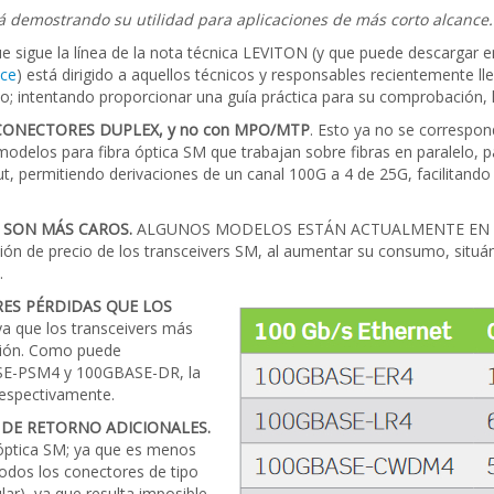
tá demostrando su utilidad para aplicaciones de más corto alcance.
que sigue la línea de la nota técnica LEVITON (y que puede descargar e
ace
) está dirigido a aquellos técnicos y responsables recientemente l
 intentando proporcionar una guía práctica para su comprobación, l
ONECTORES DUPLEX, y no con MPO/MTP
. Esto ya no se correspon
odelos para fibra óptica SM que trabajan sobre fibras en paralelo, pa
 permitiendo derivaciones de un canal 100G a 4 de 25G, facilitando a
SON MÁS CAROS.
ALGUNOS MODELOS ESTÁN ACTUALMENTE EN 
ción de precio de los transceivers SM, al aumentar su consumo, situá
.
S PÉRDIDAS QUE LOS
ya que los transceivers más
ción. Como puede
ASE-PSM4 y 100GBASE-DR, la
respectivamente.
DE RETORNO ADICIONALES.
a óptica SM; ya que es menos
 Todos los conectores de tipo
r), ya que resulta imposible