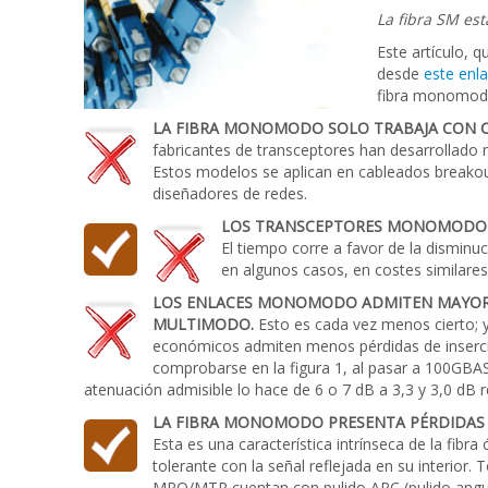
(combatiendo
La fibra SM es
prejuicios)
Este artículo, 
desde
este enl
fibra monomodo;
LA FIBRA MONOMODO SOLO TRABAJA CON C
fabricantes de transceptores han desarrollado m
Estos modelos se aplican en cableados breakout,
diseñadores de redes.
LOS TRANSCEPTORES MONOMODO 
El tiempo corre a favor de la disminu
en algunos casos, en costes similares
LOS ENLACES MONOMODO ADMITEN MAYORE
MULTIMODO.
Esto es cada vez menos cierto; 
económicos admiten menos pérdidas de inser
comprobarse en la figura 1, al pasar a 100GB
atenuación admisible lo hace de 6 o 7 dB a 3,3 y 3,0 dB 
LA FIBRA MONOMODO PRESENTA PÉRDIDAS 
Esta es una característica intrínseca de la fibr
tolerante con la señal reflejada en su interior.
MPO/MTP cuentan con pulido APC (pulido angula