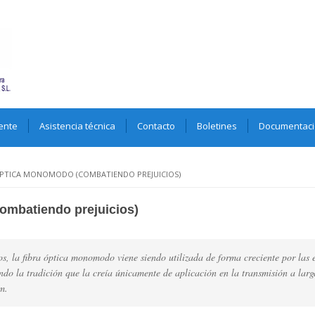
ente
Asistencia técnica
Contacto
Boletines
Documentac
ÓPTICA MONOMODO (COMBATIENDO PREJUICIOS)
combatiendo prejuicios)
os, la fibra óptica monomodo viene siendo utilizada de forma creciente por las 
do la tradición que la creía únicamente de aplicación en la transmisión a larg
m.