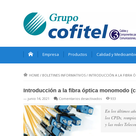
Empresa
Productos
Calidad y Medioambi
HOME
/
BOLETINES INFORMATIVOS
/
INTRODUCCIÓN A LA FIBRA 
Introducción a la fibra óptica monomodo (
en
— junio 14, 2021
Comentarios desactivados
933
Introducción
a
En los últimos añ
la
los CPDs, rompien
fibra
y las redes Teleco
óptica
monomodo