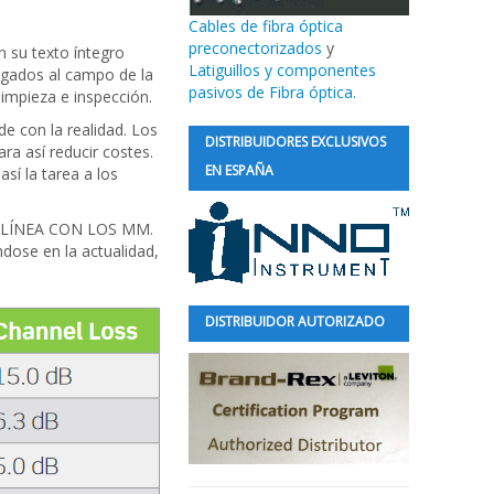
Cables de fibra óptica
preconectorizados
y
n su texto íntegro
Latiguillos y componentes
legados al campo de la
pasivos de Fibra óptica.
impieza e inspección.
de con la realidad. Los
DISTRIBUIDORES EXCLUSIVOS
ra así reducir costes.
EN ESPAÑA
sí la tarea a los
LÍNEA CON LOS MM.
ndose en la actualidad,
DISTRIBUIDOR AUTORIZADO