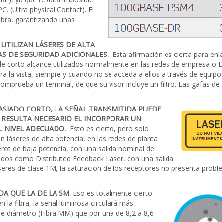
C. (Ultra physical Contact). El
fibra, garantizando unas
TILIZAN LÁSERES DE ALTA
AS DE SEGURIDAD ADICIONALES.
Esta afirmación es cierta para enla
 de corto alcance utilizados normalmente en las redes de empresa o 
a la vista, siempre y cuando no se acceda a ellos a través de equi
comprueba un terminal, de que su visor incluye un filtro. Las gafas de 
MASIADO CORTO, LA SEÑAL TRANSMITIDA PUEDE
Y RESULTA NECESARIO EL INCORPORAR UN
L NIVEL ADECUADO.
Esto es cierto, pero solo
 láseres de alta potencia, en las redes de planta
rot de baja potencia, con una salida nominal de
os como Distributed Feedback Laser, con una salida
eres de clase 1M, la saturación de los receptores no presenta probl
ADA QUE LA DE LA SM.
Eso es totalmente cierto.
 la fibra, la señal luminosa circulará más
de diámetro (Fibra MM) que por una de 8,2 a 8,6