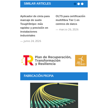
SIMILAR ARTICLES
Aplicador de cinta para
OLTS para certificación
Actualización
marcaje de suelo
multifibra Tier 1 en
software par
ToughStripe: más
centros de datos
instrumentos
rapidez y precisión en
VIAVI
— marzo 26, 2026
instalaciones
— enero 22, 
industriales
— junio 24, 2026
FABRICACIÓN PROPIA