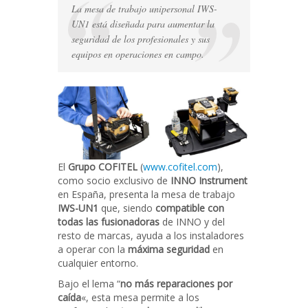
trabajo
La mesa de trabajo unipersonal IWS-
para
UN1 está diseñada para aumentar la
fusionadoras
seguridad de los profesionales y sus
en
equipos en operaciones en campo.
instalaciones
de
fibra
óptica
El
Grupo COFITEL
(
www.cofitel.com
),
como socio exclusivo de
INNO Instrument
en España, presenta la mesa de trabajo
IWS-UN1
que, siendo
compatible con
todas las fusionadoras
de INNO y del
resto de marcas, ayuda a los instaladores
a operar con la
máxima seguridad
en
cualquier entorno.
Bajo el lema “
no más reparaciones por
caída
«, esta mesa permite a los