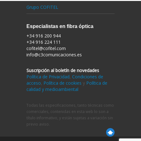
Grupo COFITEL
Especialistas en fibra óptica
+34 916 200 944
+34 916 224 111
cofitel@cofitel.com
info@c3comunicaciones.es
Suscripción al boletín de novedades
Política de Privacidad
,
Condiciones de
acceso
,
Política de cookies
y
Política de
calidad y medioambiental
Todas las especificaciones, tanto técnicas como
comerciales, contenidas en esta web lo son a
título informativo, y están sujetas a variación sin
previo aviso.