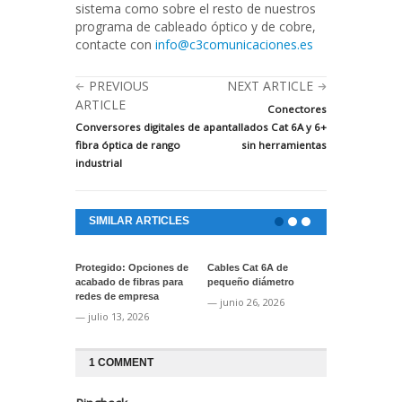
sistema como sobre el resto de nuestros
programa de cableado óptico y de cobre,
contacte con
info@c3comunicaciones.es
PREVIOUS
NEXT ARTICLE
ARTICLE
Conectores
Conversores digitales de
apantallados Cat 6A y 6+
fibra óptica de rango
sin herramientas
industrial
SIMILAR ARTICLES
Protegido: Opciones de
Cables Cat 6A de
Protegido: A
acabado de fibras para
pequeño diámetro
cinta ToughS
redes de empresa
marcaje de s
— junio 26, 2026
— julio 13, 2026
— junio 24, 2
1 COMMENT