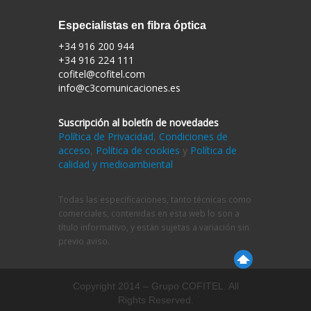
Especialistas en fibra óptica
+34 916 200 944
+34 916 224 111
cofitel@cofitel.com
info@c3comunicaciones.es
Suscripción al boletín de novedades
Política de Privacidad
,
Condiciones de
acceso
,
Política de cookies
y
Política de
calidad y medioambiental
Todas las especificaciones, tanto técnicas como
comerciales, contenidas en esta web lo son a
título informativo, y están sujetas a variación sin
previo aviso.
Copyright 2014 – Grupo COFITEL. All
Rights Reserved.