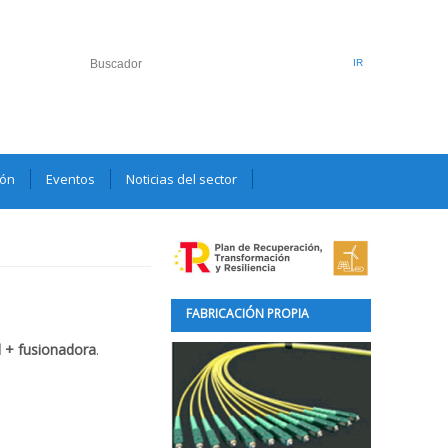
ión
Eventos
Noticias del sector
FABRICACIÓN PROPIA
l + fusionadora
.