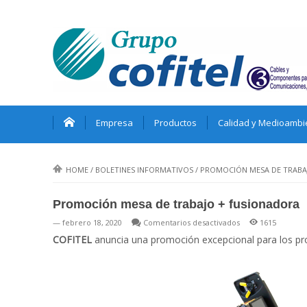
Empresa
Productos
Calidad y Medioambi
HOME
/
BOLETINES INFORMATIVOS
/
PROMOCIÓN MESA DE TRABA
Promoción mesa de trabajo + fusionadora
en
— febrero 18, 2020
Comentarios desactivados
1615
Promoción
COFITEL
anuncia una promoción excepcional para los prof
mesa
de
trabajo
+
fusionadora