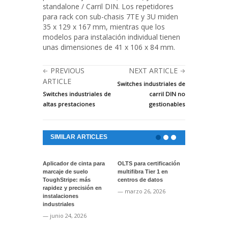
standalone / Carril DIN. Los repetidores
para rack con sub-chasis 7TE y 3U miden
35 x 129 x 167 mm, mientras que los
modelos para instalación individual tienen
unas dimensiones de 41 x 106 x 84 mm.
PREVIOUS
NEXT ARTICLE
ARTICLE
Switches industriales de
Switches industriales de
carril DIN no
altas prestaciones
gestionables
SIMILAR ARTICLES
Aplicador de cinta para
OLTS para certificación
Actualización
marcaje de suelo
multifibra Tier 1 en
software par
ToughStripe: más
centros de datos
instrumentos
rapidez y precisión en
VIAVI
— marzo 26, 2026
instalaciones
— enero 22, 
industriales
— junio 24, 2026