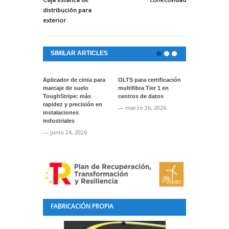
distribución para
exterior
SIMILAR ARTICLES
Aplicador de cinta para
OLTS para certificación
Actualización
marcaje de suelo
multifibra Tier 1 en
software par
ToughStripe: más
centros de datos
instrumentos
rapidez y precisión en
VIAVI
— marzo 26, 2026
instalaciones
— enero 22, 
industriales
— junio 24, 2026
FABRICACIÓN PROPIA