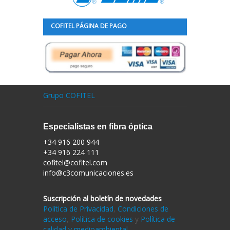
COFITEL PÁGINA DE PAGO
Grupo COFITEL
Especialistas en fibra óptica
+34 916 200 944
+34 916 224 111
cofitel@cofitel.com
info@c3comunicaciones.es
Suscripción al boletín de novedades
Política de Privacidad
,
Condiciones de
acceso
,
Política de cookies
y
Política de
calidad y medioambiental