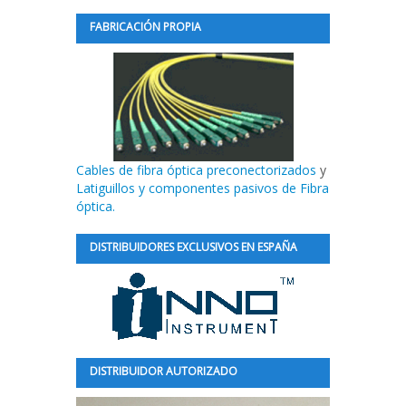
FABRICACIÓN PROPIA
Cables de fibra óptica preconectorizados
y
Latiguillos y componentes pasivos de Fibra
óptica.
DISTRIBUIDORES EXCLUSIVOS EN ESPAÑA
DISTRIBUIDOR AUTORIZADO