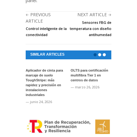
panel.
PREVIOUS
NEXT ARTICLE
ARTICLE
Sensores FBG de
Control inteligente de la
temperatura con diseño
conectividad
antihumedad
SIMILAR ARTICLES
Aplicador de cinta para
OLTS para certificación
Actualización
marcaje de suelo
multifibra Tier 1 en
software par
ToughStripe: más
centros de datos
instrumentos
rapidez y precisión en
VIAVI
— marzo 26, 2026
instalaciones
— enero 22, 
industriales
— junio 24, 2026