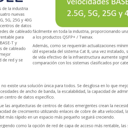
de la industria
cuatro nuevas
5G, 5G, 25G y 40G
 centros de datos
 redes de cableado
fácilmente en toda la industria, proporcionando una
rentable para
a los productos QSFP+ / Twinax.
GBASE-T y
Además, como se requerirán actualizaciones mínimas
as de cableado
útil esperada del sistema Cat 8, una vez instalado, 
 mejor
de vida efectivo de la infraestructura aumente signi
d de red y se
comparación con los sistemas clasificados por cate
, no existe una solución única para todos. Se desglosa en lo que mejo
ecesidades de ancho de banda, la escalabilidad, la capacidad de admini
n centro de datos específico.
e las arquitecturas de centros de datos emergentes crean la neces
apacidad de crecimiento utilizando enlaces de cobre de alta velocidad,
bit más rápido en un espacio más pequeño seguirá creciendo.
giendo como la opción de red de capa de acceso más rentable, las 