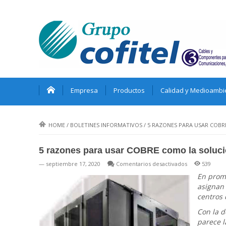
Empresa
Productos
Calidad y Medioambi
HOME
/
BOLETINES INFORMATIVOS
/
5 RAZONES PARA USAR COBR
5 razones para usar COBRE como la soluc
en
— septiembre 17, 2020
Comentarios desactivados
539
5
En prome
razones
asignan 
para
centros 
usar
Con la 
COBRE
parece l
como