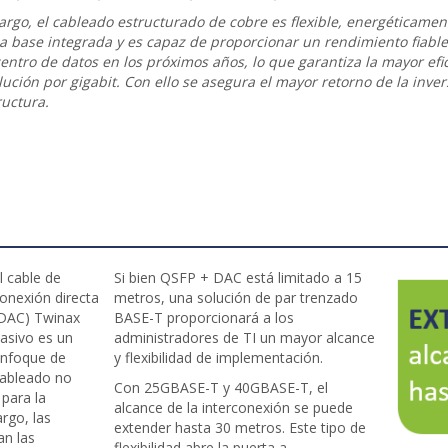
rgo, el cableado estructurado de cobre es flexible, energéticament
a base integrada y es capaz de proporcionar un rendimiento fiable
centro de datos en los próximos años, lo que garantiza la mayor efi
ución por gigabit. Con ello se asegura el mayor retorno de la inver
ructura.
l cable de
Si bien QSFP + DAC está limitado a 15
onexión directa
metros, una solución de par trenzado
DAC) Twinax
BASE-T proporcionará a los
asivo es un
administradores de TI un mayor alcance
nfoque de
y flexibilidad de implementación.
ableado no
Con 25GBASE-T y 40GBASE-T, el
 para la
alcance de la interconexión se puede
rgo, las
extender hasta 30 metros. Este tipo de
an las
flexibilidad abre la puerta a