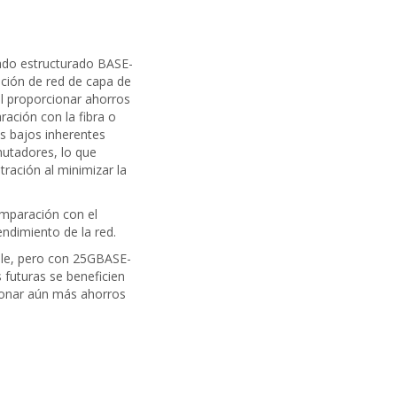
ado estructurado BASE-
ción de red de capa de
l proporcionar ahorros
ración con la fibra o
s bajos inherentes
mutadores, lo que
ración al minimizar la
omparación con el
ndimiento de la red.
ble, pero con 25GBASE-
 futuras se beneficien
cionar aún más ahorros