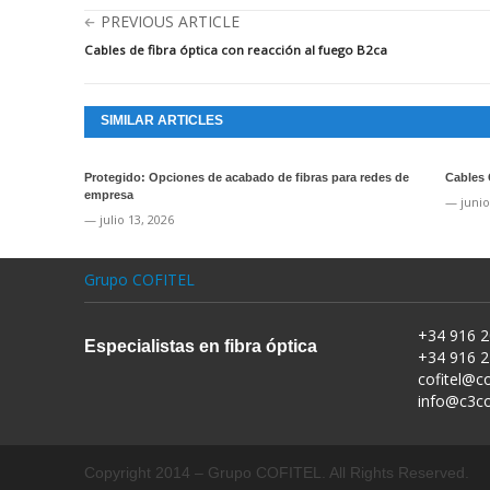
PREVIOUS ARTICLE
Cables de fibra óptica con reacción al fuego B2ca
SIMILAR ARTICLES
Protegido: Opciones de acabado de fibras para redes de
Cables 
empresa
— junio
— julio 13, 2026
Grupo COFITEL
+34 916 2
Especialistas en fibra óptica
+34 916 2
cofitel@co
info@c3c
Copyright 2014 – Grupo COFITEL. All Rights Reserved.