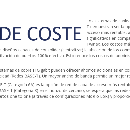
Los sistemas de cable
T demuestran ser la op
acceso más rentable, a
significativos en compa
Twinax. Los costos má
n diseños capaces de consolidar (centralizar) la ubicación de los con
lización de puertos 100% efectiva. Esto reduce los costos de administ
sistemas de cobre H Gigabit pueden ofrecer ahorros adicionales en c
ocidad (Redes BASE-T). Un mayor ancho de banda permite un mejor re
-T (Categoría 6A) es la opción de red de capa de acceso más renta
BASE-T (Categoría 8) en el horizonte cercano, se espera que las redes
puertos one to one (a través de configuraciones MoR o EoR) y propor