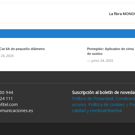
La fibra MONO
Cat 6A de pequeño diámetro
Protegido: Aplicador de cinta
de suelos
 26, 2026
— junio 24, 2026
00 944
Suscripción al boletín de noved
24 111
Política de Privacidad
,
Condicion
fitel.com
acceso
,
Política de cookies
y
Pol
omunicaciones.es
calidad y medioambiental