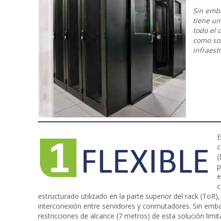
la
Sin emba
solución
tiene un
CORRECTA
todo el 
para
como sol
su
infraest
Centro
de
Datos
E
c
(
p
e
c
estructurado utilizado en la parte superior del rack (ToR),
interconexión entre servidores y conmutadores. Sin emba
restricciones de alcance (7 metros) de esta solución limit