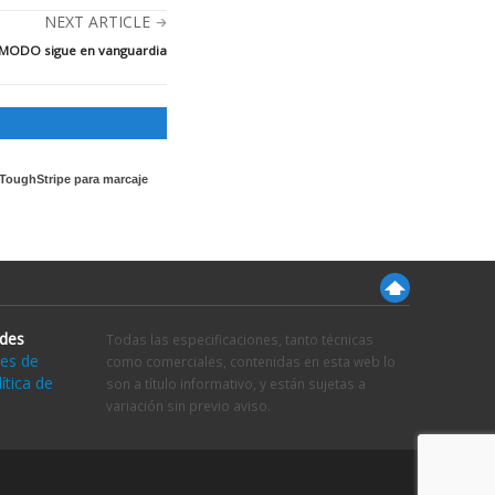
NEXT ARTICLE
MODO sigue en vanguardia
 ToughStripe para marcaje
ades
Todas las especificaciones, tanto técnicas
es de
como comerciales, contenidas en esta web lo
ítica de
son a título informativo, y están sujetas a
variación sin previo aviso.