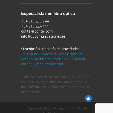
Especialistas en fibra óptica
+34 916 200 944
+34 916 224 111
cofitel@cofitel.com
info@c3comunicaciones.es
Suscripción al boletín de novedades
Política de Privacidad
,
Condiciones de
acceso
,
Política de cookies
y
Política de
calidad y medioambiental
Todas las especificaciones, tanto técnicas como
comerciales, contenidas en esta web lo son a
título informativo, y están sujetas a variación sin
previo aviso.
Copyright 2014 – Grupo COFITEL. All