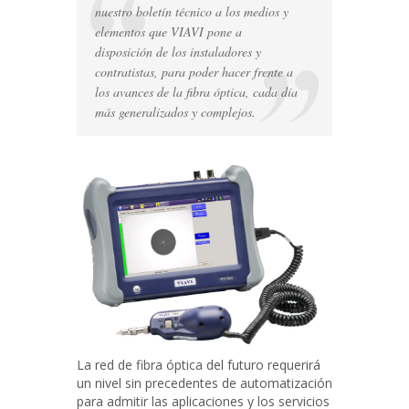
1
nuestro boletín técnico a los medios y
y
elementos que VIAVI pone a
Tier-
disposición de los instaladores y
2
contratistas, para poder hacer frente a
en
los avances de la fibra óptica, cada día
redes
más generalizados y complejos.
de
fibra
óptica
La red de fibra óptica del futuro requerirá
un nivel sin precedentes de automatización
para admitir las aplicaciones y los servicios