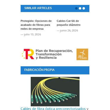
SIMILAR ARTICLES
Protegido: Opciones de
Cables Cat 6A de
Protegido: A
acabado de fibras para
pequeño diámetro
cinta ToughS
redes de empresa
marcaje de s
— junio 26, 2026
— julio 13, 2026
— junio 24, 2
FABRICACIÓN PROPIA
Cables de fibra óptica preconectorizados
y